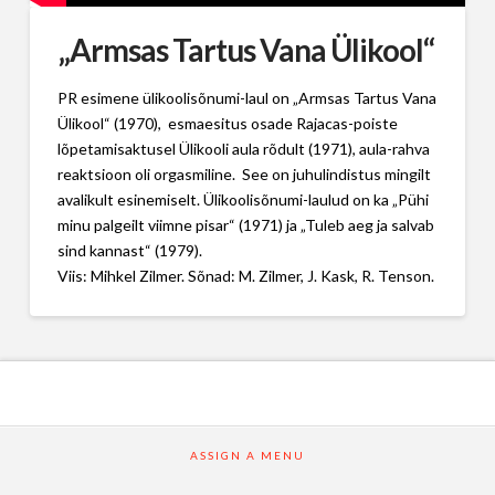
„Armsas Tartus Vana Ülikool“
PR esimene ülikoolisõnumi-laul on „Armsas Tartus Vana
Ülikool“ (1970), esmaesitus osade Rajacas-poiste
lõpetamisaktusel Ülikooli aula rõdult (1971), aula-rahva
reaktsioon oli orgasmiline. See on juhulindistus mingilt
avalikult esinemiselt. Ülikoolisõnumi-laulud on ka „Pühi
minu palgeilt viimne pisar“ (1971) ja „Tuleb aeg ja salvab
sind kannast“ (1979).
Viis: Mihkel Zilmer. Sõnad: M. Zilmer, J. Kask, R. Tenson.
ASSIGN A MENU