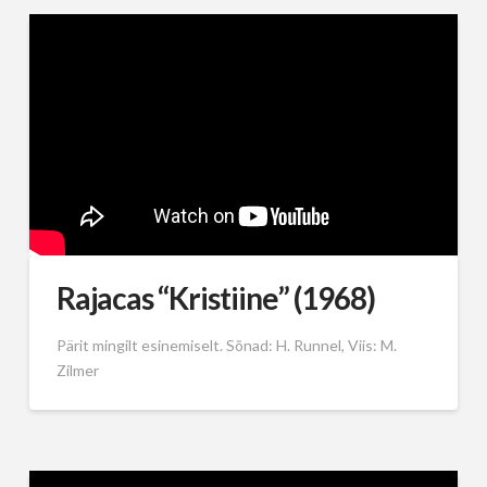
Rajacas “Kristiine” (1968)
Pärit mingilt esinemiselt. Sõnad: H. Runnel, Viis: M.
Zilmer