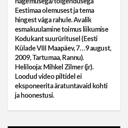
nägemusega/tõlgendusega
Eestimaa olemusest ja tema
hingest väga rahule. Avalik
esmakuulamine toimus liikumise
Kodukant suurüritusel (Eesti
Külade VIII Maapäev, 7…9 august,
2009, Tartumaa, Rannu).
Helilooja: Mihkel Zilmer (jr).
Loodud video piltidel ei
eksponeerita äratuntavaid kohti
ja hoonestusi.