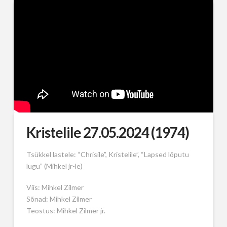
Kristelile 27.05.2024 (1974)
Tsükkel lastele: “Chrisile”, Kristelile”, “Lapsed lõputu
lugu” (Mihkel jr-le)
Viis: Mihkel Zilmer
Sõnad: Mihkel Zilmer
Teostus: Mihkel Zilmer jr.