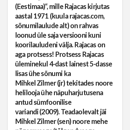
(Eestimaa)“, mille Rajacas kirjutas
aastal 1971 (kuula rajacas.com,
sõnumilaulude alt) on rahvas
loonud üle saja versiooni kuni
koorilauludeni välja. Rajacas on
aga protsess! Protsess Rajacas
üleminekul 4-dast lainest 5-dasse
lisas ühe sõnumi ka
Mihkel Zilmer (jr) tekitades noore
helilooja ühe näpuharjutusena
antud sümfoonilise
variandi (2009). Teadaolevalt jäi
Mihkel Zilmer (sen) noore mehe