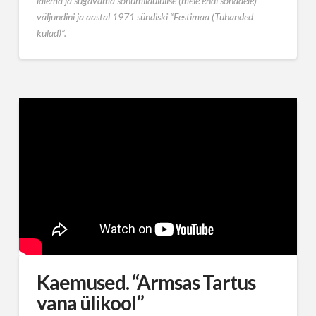
laiema ja sügavama sõnumilaululise (meie endi sõnadele)
väljundini ja aastal 1971 sündiski “Eestimaa (Tuhanded
külad)”.
Kaemused. “Armsas Tartus
vana ülikool”