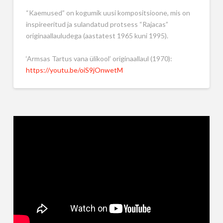
“Kaemused” on kogumik uusi kompositsioone, mis on
inspireeritud ja sulandatud protsess “Rajacas”
originaallauludega (aastatest 1965 kuni 1995).
‘Armsas Tartus vana ülikool’ originaallaul (1970):
https://youtu.be/oiS9jOnwetM