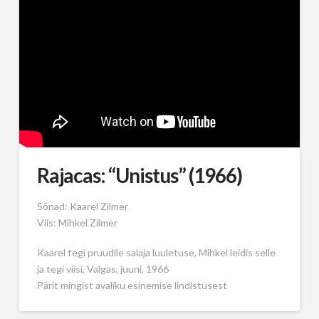
Rajacas: “Unistus” (1966)
Sõnad: Kaarel Zilmer
Viis: Mihkel Zilmer
Kaarel tegi pruudile salaja luuletuse, Mihkel leidis selle
ja tegi viisi, Valgas, juuni, 1966
Pärit mingist avaliku esinemise lindistusest