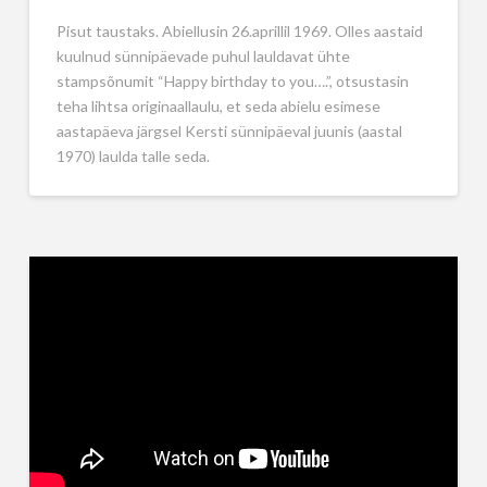
Pisut taustaks. Abiellusin 26.aprillil 1969. Olles aastaid
kuulnud sünnipäevade puhul lauldavat ühte
stampsõnumit “Happy birthday to you….”, otsustasin
teha lihtsa originaallaulu, et seda abielu esimese
aastapäeva järgsel Kersti sünnipäeval juunis (aastal
1970) laulda talle seda.