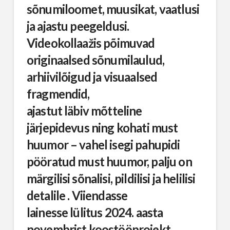
sõnumiloomet, muusikat, vaatlusi
ja ajastu peegeldusi.
Videokollaažis põimuvad
originaalsed sõnumilaulud,
arhiivilõigud ja visuaalsed
fragmendid,
ajastut läbiv mõtteline
järjepidevus ning kohati must
huumor – vahel isegi pahupidi
pööratud must huumor, palju on
märgilisi sõnalisi, pildilisi ja helilisi
detalile . Viiendasse
lainesse lülitus 2024. aasta
novembrist koostööprojekt