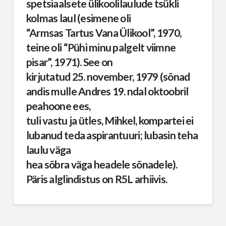
spetsiaalsete ülikoolilaulude tsükli
kolmas laul (esimene oli
“Armsas Tartus Vana Ülikool”, 1970,
teine oli “Pühi minu palgelt viimne
pisar”, 1971). See on
kirjutatud 25. november, 1979 (sõnad
andis mulle Andres 19. ndal oktoobril
peahoone ees,
tuli vastu ja ütles, Mihkel, kompartei ei
lubanud teda aspirantuuri; lubasin teha
laulu väga
hea sõbra väga headele sõnadele).
Päris alglindistus on R5L arhiivis.