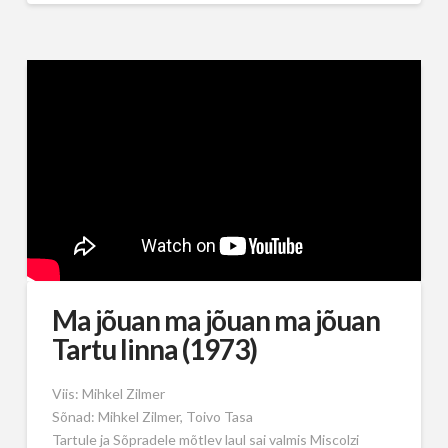
Ma jõuan ma jõuan ma jõuan
Tartu linna (1973)
Viis: Mihkel Zilmer
Sõnad: Mihkel Zilmer, Toivo Tasa
Tartule ja Sõpradele mõtlev laul sai valmis Miscolzi