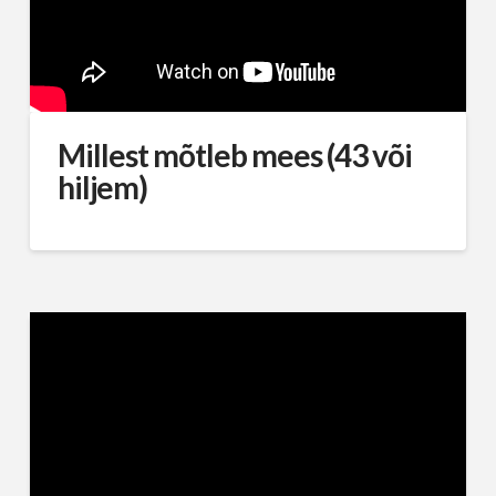
Millest mõtleb mees (43 või
hiljem)