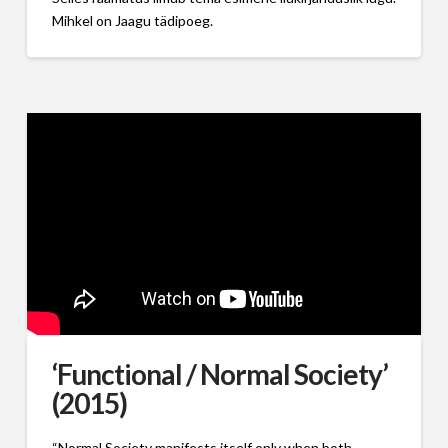
Mihkel on Jaagu tädipoeg.
‘Functional / Normal Society’
(2015)
“Normal Society manifests itself only when both