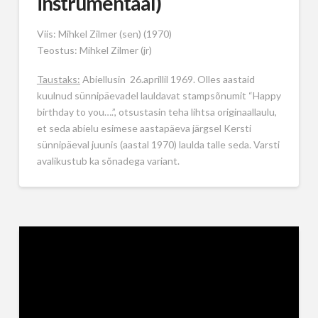
instrumentaal)
Viis: Mihkel Zilmer (sen) (1970)
Teostus: Mihkel Zilmer (jr)
Taustaks:
Abiellusin 26.aprillil 1969. Olles aastaid
kuulnud sünnipäevadel lauldavat stampsõnumit “Happy
birthday to you….”, otsustasin teha lihtsa originaallaulu,
et seda abielu esimese aastapäeva järgsel Kersti
sünnipäeval juunis (aastal 1970) laulda talle seda. Varsti
avalikustub ka sõnadega variant.