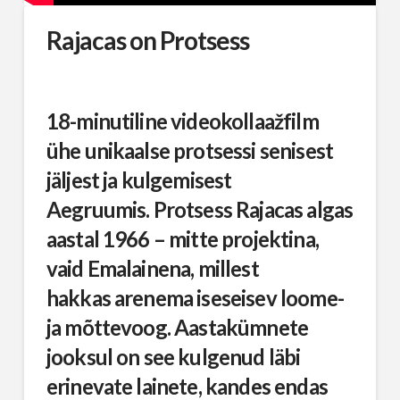
Rajacas on Protsess
18-minutiline videokollaažfilm
ühe unikaalse protsessi senisest
jäljest ja kulgemisest
Aegruumis. Protsess Rajacas algas
aastal 1966 – mitte projektina,
vaid Emalainena, millest
hakkas arenema iseseisev loome-
ja mõttevoog. Aastakümnete
jooksul on see kulgenud läbi
erinevate lainete, kandes endas