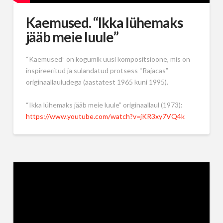
Kaemused. “Ikka lühemaks
jääb meie luule”
“Kaemused” on kogumik uusi kompositsioone, mis on
inspireeritud ja sulandatud protsess “Rajacas”
originaallauludega (aastatest 1965 kuni 1995).
“Ikka lühemaks jääb meie luule” originaallaul (1973):
https://www.youtube.com/watch?v=jKR3xy7VQ4k