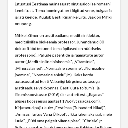
jutustusi Eestimaa muinasajast ning ajaloolise romaani
Lembitust. Tema loomingut on tõlgitud vene, bulgaaria
ja läti keelde. Kuulub Eesti Kirjanike Liitu. Jaak on Mihkli
onupoeg.
Mihkel Zilmer on arstiteadlane, meditsiinidoktor,
meditsiinilise biokeemia professor. Juhendanud 30
doktoritööd (mitmed tema õpilased on nüüdseks
professorid). Paljude patentide ja raamatute autor
autor („Meditsiiniline biokeemiaˮ, „Vitamiinidˮ,
„Mineraalainedˮ, „Normaalne söömineˮ, „Normaalne
joomineˮ, “Normaalne abielu” jm). Kaks korda
autasustatud Eesti Vabariigi kõrgeima autasuga
arstiteaduse valdkonnas. Eesti uute toitumis- ja
liikumissoovituste (2016) üks autoritest. „Rajacasˮ
algses koosseisus aastast 1966 (vt rajacas.com).
Kirjutanud palju laule: „Eestimaa (Tuhanded külad)ˮ,
„Armsas Tartus Vana Ülikoolˮ, „Ikka lühemaks jääb meie
luuleˮ, „Pühi oma palgelt viimne pisarˮ, “Chrisile” jt.
Selles raamatus ilmub tema esimene ilukirjanduslik lugu.