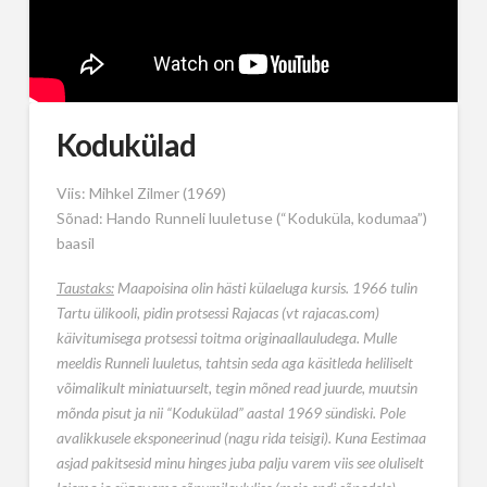
Kodukülad
Viis: Mihkel Zilmer (1969)
Sõnad: Hando Runneli luuletuse (“Koduküla, kodumaa”)
baasil
Taustaks:
Maapoisina olin hästi külaeluga kursis. 1966 tulin
Tartu ülikooli, pidin protsessi Rajacas (vt rajacas.com)
käivitumisega protsessi toitma originaallauludega. Mulle
meeldis Runneli luuletus, tahtsin seda aga käsitleda heliliselt
võimalikult miniatuurselt, tegin mõned read juurde, muutsin
mõnda pisut ja nii “Kodukülad” aastal 1969 sündiski. Pole
avalikkusele eksponeerinud (nagu rida teisigi). Kuna Eestimaa
asjad pakitsesid minu hinges juba palju varem viis see oluliselt