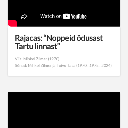
Rajacas: “Noppeid õdusast
Tartu linnast”
Viis: Mihkel Zilmer (1970)
Sõnad: Mihkel Zilmer ja Toivo Tasa (1970…1975…2024)