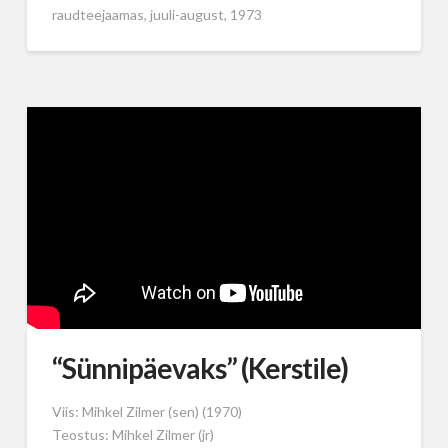
raudteejaamas, juuli-august, 1973
“Sünnipäevaks” (Kerstile)
Viis: Mihkel Zilmer (sen) (1970)
Teostus: Mihkel Zilmer (jr)