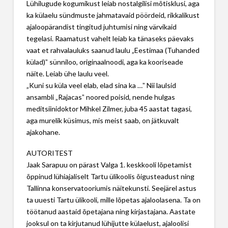
Lühilugude kogumikust leiab nostalgilisi mõtisklusi, aga
ka külaelu sündmuste jahmatavaid pöördeid, rikkalikust
ajaloopärandist tingitud juhtumisi ning värvikaid
tegelasi. Raamatust vahelt leiab ka tänaseks päevaks
vaat et rahvalauluks saanud laulu „Eestimaa (Tuhanded
külad)ˮ sünniloo, originaalnoodi, aga ka kooriseade
näite. Leiab ühe laulu veel.
„Kuni su küla veel elab, elad sina ka …ˮ Nii laulsid
ansambli „Rajacasˮ noored poisid, nende hulgas
meditsiinidoktor Mihkel Zilmer, juba 45 aastat tagasi,
aga murelik küsimus, mis meist saab, on jätkuvalt
ajakohane.
AUTORITEST
Jaak Sarapuu on pärast Valga 1. keskkooli lõpetamist
õppinud lühiajaliselt Tartu ülikoolis õigusteadust ning
Tallinna konservatooriumis näitekunsti. Seejärel astus
ta uuesti Tartu ülikooli, mille lõpetas ajaloolasena. Ta on
töötanud aastaid õpetajana ning kirjastajana. Aastate
jooksul on ta kirjutanud lühijutte külaelust, ajaloolisi